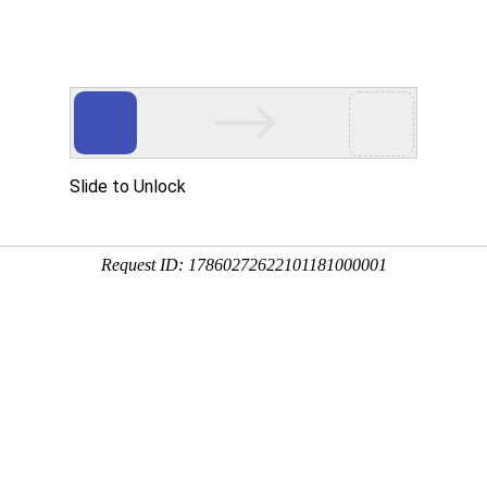
游戏资讯
飘香玩法
手游良宵飘香玩法
：2024-03-18 10:57:55
很多奖励，逆水寒手游良宵飘香玩法内加入了各种福利，让小伙
限定的武器，时装还有好看的角色装饰。大家能轻松完成各种各样
情哦。