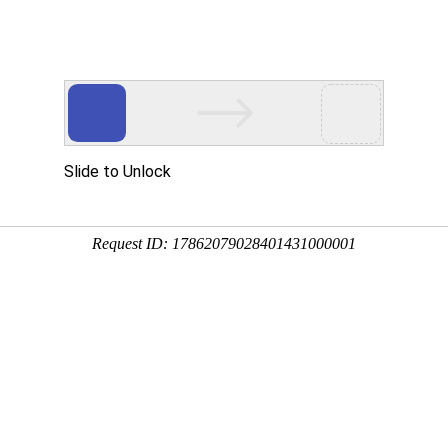
游戏资讯
锁版
航官
拳皇命运手游
我功夫特牛官
闲置怪物塔防
满江红征战手
最新版
方版
游戏最新版
游高爆版
截图
相关文章
作为一款国民知名度极高由原班人马倾力打造出的2D横版国风硬核动作题
捧，全新演绎出不一样的西游故事，成为了一代人难以取代的经典，承接