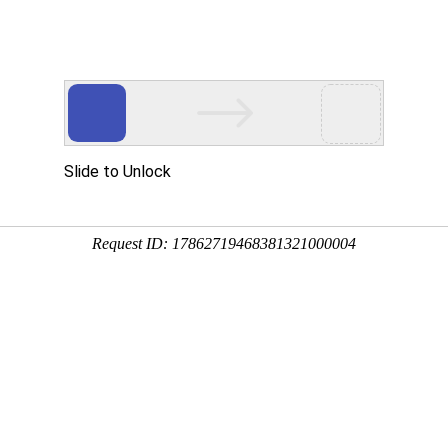
游戏资讯
星版
航官
拳皇命运手游
我功夫特牛官
闲置怪物塔防
满江红征战手
最新版
方版
游戏最新版
游高爆版
截图
相关版本
相关文章
这是一款酣畅淋漓的战斗对抗的手游呢，轻松的畅快的玩法内容让玩家们
玩家们非常的喜欢呢，丰富的副本的挑战内容让玩家们非常的喜欢呢，绚