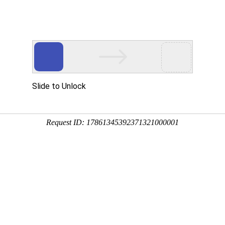
游戏资讯
情解锁内购破解版
航官
拳皇命运手游
我功夫特牛官
闲置怪物塔防
满江红征战手
最新版
方版
游戏最新版
游高爆版
截图
相关文章
锁内购破解版
这是一款特色的创意设定的休闲角色扮演的手游，超高的动
还能通过这款软件，亲自的打造自己梦寐以求的角色呢，酣畅淋漓的战斗