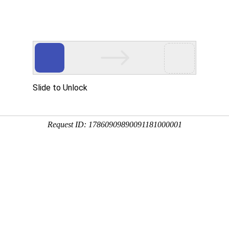
游戏资讯
指无限鲜花
航官
拳皇命运手游
我功夫特牛官
闲置怪物塔防
满江红征战手
最新版
方版
游戏最新版
游高爆版
截图
相关文章
限鲜花
这是一款唯美的国风的战斗手游，浪漫的仙侠古风战斗场景带给玩
带给玩家们极致的游戏的感受呢，沉浸其中的畅快玩法内容让玩家们非常