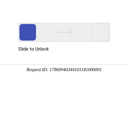
游戏资讯
体力版
航官
拳皇命运手游
我功夫特牛官
闲置怪物塔防
满江红征战手
最新版
方版
游戏最新版
游高爆版
截图
相关文章
版
这是一款玩法操作都十分简单的全新的科幻战斗的手机游戏，精彩的科
呢，丰富的任务期待玩家们的完成呢，庞大的地图等待玩家们的探索呢，