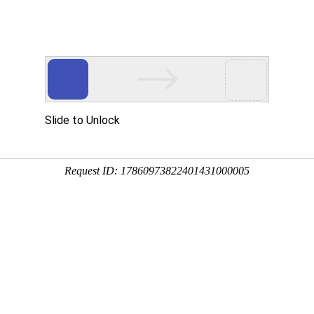
游戏资讯
币无限钻石版
航官
拳皇命运手游
我功夫特牛官
闲置怪物塔防
满江红征战手
最新版
方版
游戏最新版
游高爆版
截图
相关文章
限钻石版
这是一款玩法非常独特的飞行战斗的手机游戏，精彩的游戏内容
抗的玩法内容让玩家们非常的心动呢，畅快的游戏的玩法内容让玩家们非