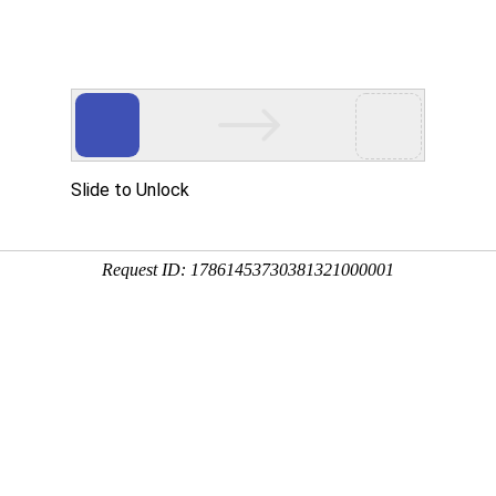
游戏资讯
航官
拳皇命运手游
我功夫特牛官
闲置怪物塔防
满江红征战手
最新版
方版
游戏最新版
游高爆版
截图
相关版本
相关文章
款非常有趣的小游戏，在全球的数据上来看下载量已经达到了惊人的7.5
下班之中都能用来打发时间的，几百种关卡等着你来挑战，最新的的游戏