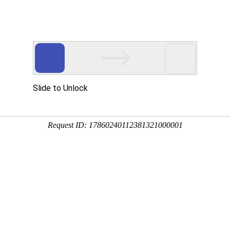
游戏资讯
航官
拳皇命运手游
我功夫特牛官
闲置怪物塔防
满江红征战手
最新版
方版
游戏最新版
游高爆版
截图
相关文章
好玩的角色扮演类射击枪战回合战斗玩法的手机游戏，雷霆大作战游戏中
选择经典的沙漠地图场景，还有城市街机游戏地图和小镇游戏场景，都可