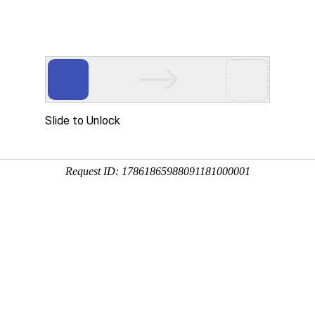
游戏资讯
解版
航官
拳皇命运手游
我功夫特牛官
闲置怪物塔防
满江红征战手
最新版
方版
游戏最新版
游高爆版
截图
相关版本
相关文章
一款以技能给你最好的操作体验的手机游戏，不论是什么内容都可以在
在这里可以支持用户们进行很多模式的战斗，有那种可以随意进行刷图的